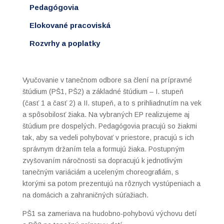
Pedagógovia
Elokované pracoviská
Rozvrhy a poplatky
Vyučovanie v tanečnom odbore sa člení na prípravné
štúdium (PŠ1, PŠ2) a základné štúdium – I. stupeň
(časť 1 a časť 2) a II. stupeň, a to s prihliadnutím na vek
a spôsobilosť žiaka. Na vybraných EP realizujeme aj
štúdium pre dospelých. Pedagógovia pracujú so žiakmi
tak, aby sa vedeli pohybovať v priestore, pracujú s ich
správnym držaním tela a formujú žiaka. Postupným
zvyšovaním náročnosti sa dopracujú k jednotlivým
tanečným variáciám a uceleným choreografiám, s
ktorými sa potom prezentujú na rôznych vystúpeniach a
na domácich a zahraničných súťažiach.
PŠ1 sa zameriava na hudobno-pohybovú výchovu detí