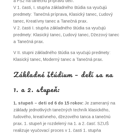
a PŠ2 na tanečnú prípravu detí.
V 1. časti, I. stupňa základného štúdia sa vyučujú
predmety: Tanečná príprava, Klasický tanec, Ľudový
tanec, Kreatívny tanec a Tanečná prax.
V 2. časti I. stupňa základného štúdia sa vyučujú
predmety: Klasický tanec, Ľudový tanec, Džezový tanec
a Tanečná prax.
V II. stupni základného štúdia sa vyučujú predmety:
Klasický tanec, Moderný tanec a Tanečná prax.
Základné štúdium – delí sa na
1. a 2. stupeň:
1. stupeň – deti od 6 do 15 rokov:
Je zameraný na
základy jednotlivých tanečných techník klasického,
ľudového, kreatívneho, džezového tanca a tanečnú
prax. 1. stupeň je rozdelený na 1. a 2. časť. SZUŠ
realizuje vyučovací proces v 1. časti 1. stupňa