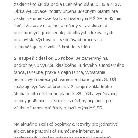
základného štúdia podľa učebného plánu č. 36 a č. 37.
Dĺžka vyučovacej hodiny určená učebnými plánmi pre
základné umelecké školy schválenými MŠ SR je 45 min.
Počet žiakov v skupine je určený v závislosti od
priestorových podmienok jednotlivých elokovaných
pracovísk. Výchovno – vzdelávací proces sa
uskutočňuje spravidla 2-krát do týždňa.
2. stupeň : deti od 15 rokov:
Je zameraný na
podrobnejšiu výučbu klasického, ľudového a moderného
tanca, tanečnej praxe a dejín tanca, vytváranie
jednotlivých tanečných variácii a choreografií. SZUŠ
realizuje vyučovací proces v 2. stupni základného
štúdia podľa učebného plánu č. 38. Dĺžka vyučovacej
hodiny je 45 min – v súlade s učebnými plánmi pre
základné umelecké školy schválenými MŠ SR.
Na aktuálne školské poplatky a rozvrhy pre jednotlivé
elokované pracoviská sa môžete informovať u